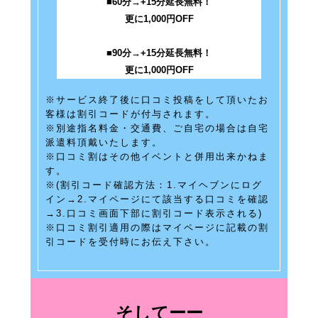
■60分→
+15分延長無料！
更に
1,000円OFF
■90分→
+15分延長無料！
更に
1,000円OFF
※サービス終了後に口コミ投稿をして頂いたお
客様は割引コードが付与されます。
※別途指名料金・交通費、ご自宅の場合は自宅
派遣料頂戴いたします。
※口コミ割はその他イベントと併用出来かねま
す。​
※(割引コード確認方法：1.マイヘブンにログ
イン→2.マイページにて該当する口コミを確認
→3.口コミ画面下部に割引コード表示される)​
※口コミ割引適用の際はマイページに記載の割
引コードを受付時にお伝え下さい。
そしてーー