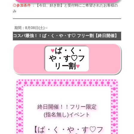
◎参加条件
：【今日、好き割】と受付時にご希望されたお客様の
み
期間：8月08日(土)～
コスパ最強！！ば・く・や・す♡ フリー割【終日開催】
♥
ば・く・
や・す♡フ
♥
リー割
終日開催！！フリー限定
(指名無し)イベント
【ば・く・や・す♡フ