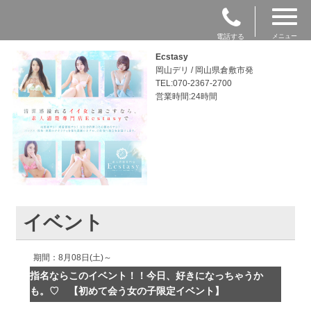
電話する
メニュー
Ecstasy
岡山デリ / 岡山県倉敷市発
TEL:070-2367-2700
営業時間:24時間
イベント
期間：8月08日(土)～
指名ならこのイベント！！今日、好きになっちゃうか
も。♡ 【初めて会う女の子限定イベント】