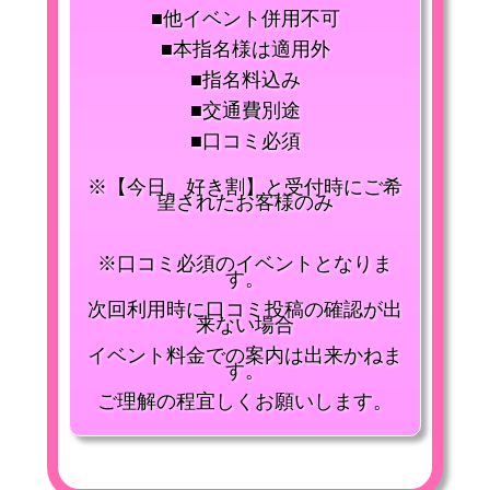
■他イベント併用不可
■本指名様は適用外
■指名料込み
■交通費別途
■口コミ必須
※【今日、好き割】と受付時にご希
望されたお客様のみ
※口コミ必須のイベントとなりま
す。
次回利用時に口コミ投稿の確認が出
来ない場合
イベント料金での案内は出来かねま
す。
ご理解の程宜しくお願いします。